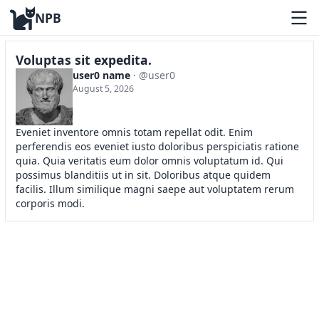
NPB
Voluptas sit expedita.
user0 name
· @user0
August 5, 2026
Eveniet inventore omnis totam repellat odit. Enim
perferendis eos eveniet iusto doloribus perspiciatis ratione
quia. Quia veritatis eum dolor omnis voluptatum id. Qui
possimus blanditiis ut in sit. Doloribus atque quidem
facilis. Illum similique magni saepe aut voluptatem rerum
corporis modi.